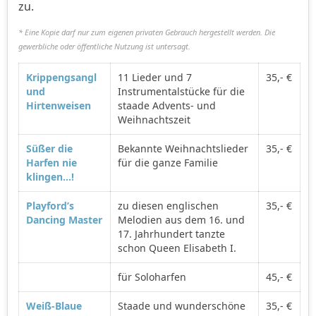
zu.
* Eine Kopie darf nur zum eigenen privaten Gebrauch hergestellt werden. Die
gewerbliche oder öffentliche Nutzung ist untersagt.
Krippengsangl
11 Lieder und 7
35,- €
und
Instrumentalstücke für die
Hirtenweisen
staade Advents- und
Weihnachtszeit
Süßer die
Bekannte Weihnachtslieder
35,- €
Harfen nie
für die ganze Familie
klingen…!
Playford’s
zu diesen englischen
35,- €
Dancing Master
Melodien aus dem 16. und
17. Jahrhundert tanzte
schon Queen Elisabeth I.
für Soloharfen
45,- €
Weiß-Blaue
Staade und wunderschöne
35,- €