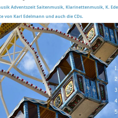
sik Adventszeit Saitenmusik, Klarinettenmusik, K. E
fte von Karl Edelmann und auch die CDs.