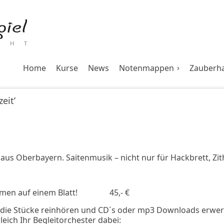
Home
Kurse
News
Notenmappen
Zauberha
eit’
l aus Oberbayern. Saitenmusik – nicht nur für Hack
Stimmen auf einem Blatt! 45,- €
in die Stücke reinhören und CD´s oder mp3 Downloads erwe
leich Ihr Begleitorchester dabei: