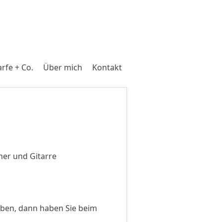
rfe + Co.
Über mich
Kontakt
brett, Zither und Gitarre
rben, dann haben Sie beim